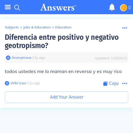
0
Subjects
>
Jobs & Education
>
Education
Diferencia entre positivo y negativo
geotropismo?
Anonymous
∙
13
y
ago
Updated:
11/8/2022
todos ustedes me lo maman en reversa y es muy rico
Wiki User
∙
13
y
ago
Copy
Add Your Answer