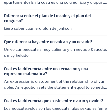
epartamento? En la casa es una sola edificio y u aparta
mento pueden a ver varias apt en una s&oacute;lo edifi
o
Diferencia entre el plan de Lincoln y el plan del
congreso?
kiero saber cuan era plan de jonhson
Que diferencia hay entre un volcan y un nevado?
Un volcan &eacute;s muy caliente y un nevado &eacute;
s muy helado.
Cual es la diferencia entre una ecuacion y una
expresion matematica?
An expression is a statement of the relation ship of vari
ables An equation sets the statement equal to somethi
ng.
Cual es la diferencia que existe entre ovario y ovulos?
Los &oacute;vulos son las c&eacute;lulas sexuales feme