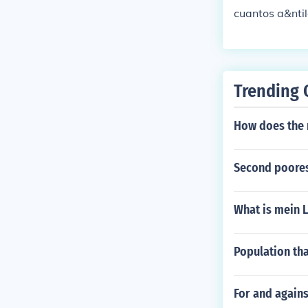
cuantos a&nti
Trending 
How does the 
Second poores
What is mein L
Population tha
For and agains