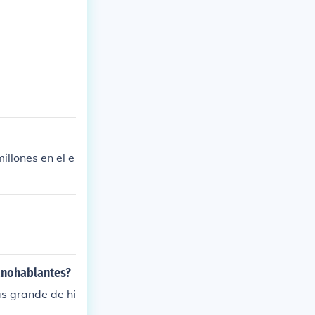
illones en el e
anohablantes?
ás grande de hi