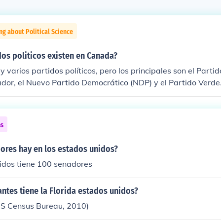
ng about Political Science
os politicos existen en Canada?
 varios partidos políticos, pero los principales son el Partido
dor, el Nuevo Partido Democrático (NDP) y el Partido Verde
idos más pequeños que también participan en la política ca
ns
ores hay en los estados unidos?
nidos tiene 100 senadores
ntes tiene la Florida estados unidos?
S Census Bureau, 2010)