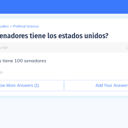
tudies
>
Political Science
enadores tiene los estados unidos?
y
ago
s tiene 100 senadores
go
ow More Answers (
1
)
Add Your Answer