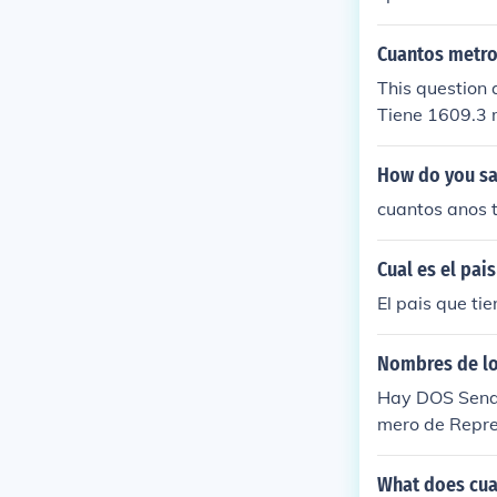
Cuantos metros
This question
Tiene 1609.3 m
How do you say
cuantos anos t
Cual es el pai
El pais que t
Nombres de lo
Hay DOS Senad
mero de Repres
006-2012 Rubi
What does cua