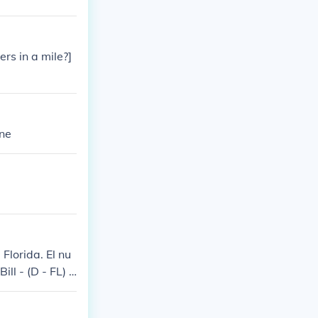
s in a mile?]
ene
lorida. El nu
ll - (D - FL) 2