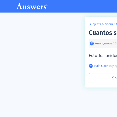
Subjects
>
Social S
Cuantos s
Anonymous
∙
15
Estados unido
Wiki User
∙
15
y
a
Sh