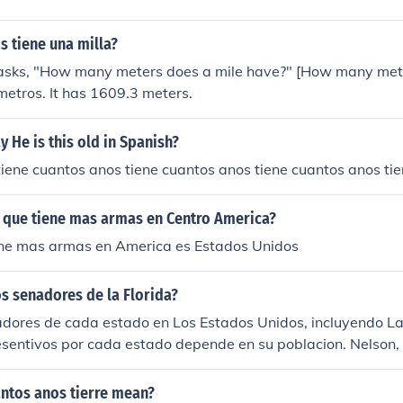
 tiene una milla?
 asks, "How many meters does a mile have?" [How many meter
etros. It has 1609.3 meters.
 He is this old in Spanish?
iene cuantos anos tiene cuantos anos tiene cuantos anos ti
s que tiene mas armas en Centro America?
iene mas armas en America es Estados Unidos
s senadores de la Florida?
ores de cada estado en Los Estados Unidos, incluyendo La F
entivos por cada estado depende en su poblacion. Nelson, Bi
o, Marco - (R - FL) 2010-2016
ntos anos tierre mean?