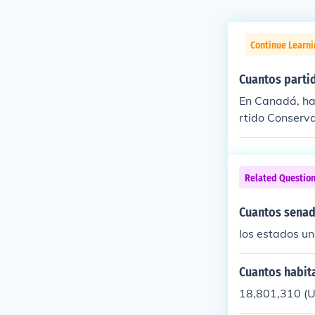
Continue Learni
Cuantos partid
En Canadá, hay
rtido Conserva
ten otros part
Related Questio
Cuantos senad
los estados u
Cuantos habita
18,801,310 (U