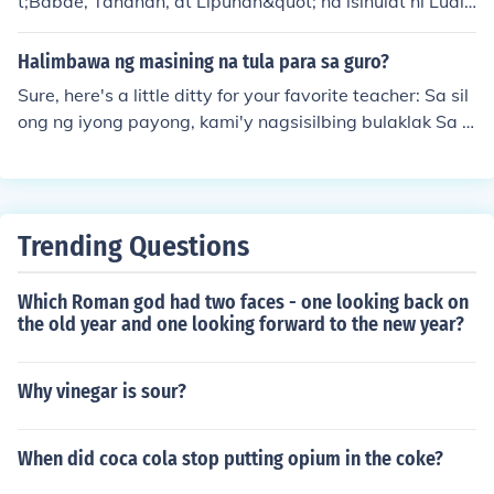
t;Babae, Tahanan, at Lipunan&quot; na isinulat ni Lualh
ati Bautista. Sa kwentong ito, inilalarawan ang mga ha
mon at diskriminasyon na dinaranas ng mga kababaih
Halimbawa ng masining na tula para sa guro?
an sa lipunan, lalo na sa kanilang mga tungkulin sa tah
Sure, here's a little ditty for your favorite teacher: Sa sil
anan at sa trabaho. Ang kwento ay naglalayong ipakit
ong ng iyong payong, kami'y nagsisilbing bulaklak Sa b
a ang lakas at katatagan ng mga babae habang sila a
awat ngiti at yakap, mundo'y nagiging mas maganda
y nakikipaglaban para sa kanilang karapatan at pagka
Guro naming minamahal, sa puso'y aming sinisinta Sa
kapantay-pantay. Sa huli, nagiging simbolo ito ng pag-
araw-araw na pagtuturo, ikaw ang aming tala.
asa at pagbabago para sa mga kababaihan.
Trending Questions
Which Roman god had two faces - one looking back on
the old year and one looking forward to the new year?
Why vinegar is sour?
When did coca cola stop putting opium in the coke?