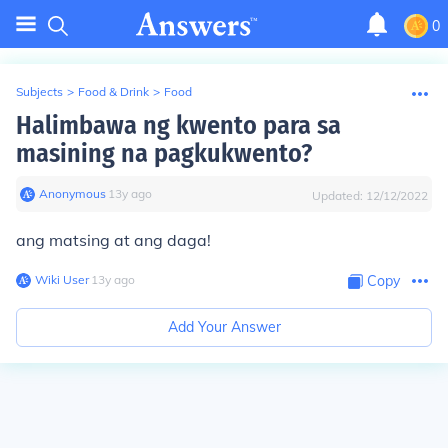
0
Subjects
>
Food & Drink
>
Food
Halimbawa ng kwento para sa
masining na pagkukwento?
Anonymous
∙
13
y
ago
Updated:
12/12/2022
ang matsing at ang daga!
Wiki User
∙
13
y
ago
Copy
Add Your Answer