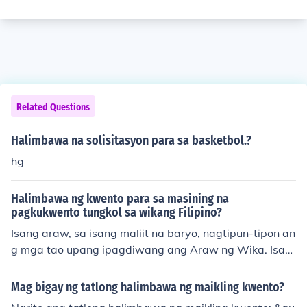
Related Questions
Halimbawa na solisitasyon para sa basketbol.?
hg
Halimbawa ng kwento para sa masining na
pagkukwento tungkol sa wikang Filipino?
Isang araw, sa isang maliit na baryo, nagtipun-tipon an
g mga tao upang ipagdiwang ang Araw ng Wika. Isan
g matandang guro ang nagkuwento ng mga alamat tu
ngkol sa pinagmulan ng wikang Filipino, na puno ng ma
Mag bigay ng tatlong halimbawa ng maikling kwento?
kulay na kasaysayan at kultura. Habang nakikinig ang