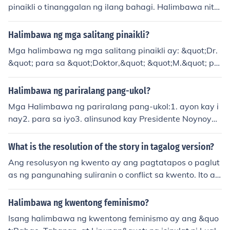
tumutukoy sa pagkakaroon ng suporta mula sa iba. An
pinaikli o tinanggalan ng ilang bahagi. Halimbawa nito
g mga idyoma ay karaniwang ginagamit sa pang-ara
ay &quot;Dr.&quot; para sa &quot;Doktor,&quot; &quot;
w-araw na usapan para sa mas makulay at masining n
Ms.&quot; para sa &quot;Binibini,&quot; at &quot;Inc.&
Halimbawa ng mga salitang pinaikli?
a pagpapahayag.
quot; para sa &quot;Incorporated.&quot; Karaniwan ito
Mga halimbawa ng mga salitang pinaikli ay: &quot;Dr.
ng ginagamit sa mga titulong pormal at mga pangalan
&quot; para sa &quot;Doktor,&quot; &quot;M.&quot; pa
ng kumpanya. Ang paggamit ng dinaglat ay nakakatul
ra sa &quot;Ginoo,&quot; at &quot;B.&quot; para sa &q
ong upang maging mas mabilis at mas magaan ang ko
uot;Babae.&quot; Madalas itong ginagamit sa mga por
Halimbawa ng pariralang pang-ukol?
munikasyon.
mal na dokumento at komunikasyon upang mapadali a
Mga Halimbawa ng pariralang pang-ukol:1. ayon kay i
ng pagsulat at pagbasa. Sa mga tawag o mensahe, gi
nay2. para sa iyo3. alinsunod kay Presidente Noynoy4.
nagamit din ang mga pinaikling salita tulad ng &quot;t
hinggil sa kautusan5. tungkol sa panayam6. laban sa k
xt&quot; para sa &quot;text&quot; at &quot;info&quot;
anya
What is the resolution of the story in tagalog version?
para sa &quot;impormasyon.&quot;
Ang resolusyon ng kwento ay ang pagtatapos o paglut
as ng pangunahing suliranin o conflict sa kwento. Ito ay
kung paano nahahati o natatapos ang mga pangyayari
sa kwento para magkaroon ng kasagutan o solusyon.
Halimbawa ng kwentong feminismo?
Isang halimbawa ng kwentong feminismo ay ang &quo