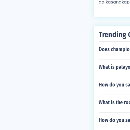
ga kasangkapa
g. Halimbawa,
pok, at mga p
ermometro, at
nin at functi
Trending 
Does champio
What is palay
How do you sa
What is the ro
How do you sa