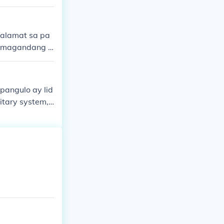
 alamat sa pa
ng magandang a
pangulo ay lid
itary system,
a province ay