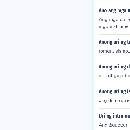
Ano ang mga u
Ang mga uri n
mga instrumen
ng pangkabat 
mbol at marac
Anong uri ng t
olohiya upang
romantisismo..
g katangian a
Anong uri ng 
atis at guyab
Anong uri ng i
ang diin o st
Uri ng intrum
Ang &quot;uri