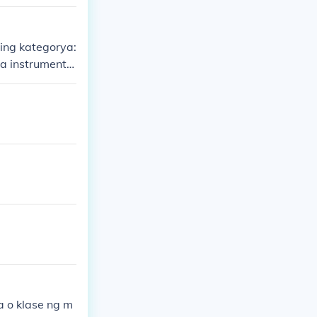
ing kategorya:
a instrumento
k (tulad ng ta
agamit ng tekn
y kanya-kanyan
a o klase ng m