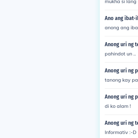
mukha si lang
Ano ang ibat-i
anong ang iba'
Anong uri ng 
pahindot un ..
Anong uri ng 
tanong kay p
Anong uri ng 
di ko alam !
Anong uri ng 
Informativ :-D