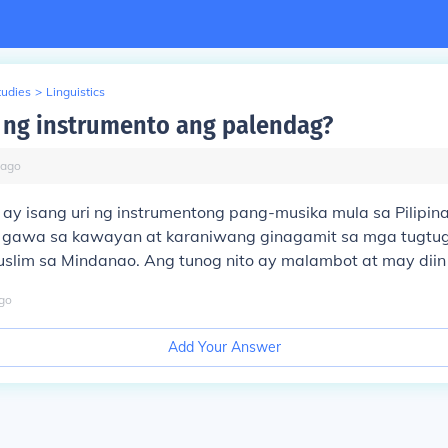
tudies
>
Linguistics
 ng instrumento ang palendag?
ago
y isang uri ng instrumentong pang-musika mula sa Pilipinas
 gawa sa kawayan at karaniwang ginagamit sa mga tugtu
slim sa Mindanao. Ang tunog nito ay malambot at may diin
go
Add Your Answer