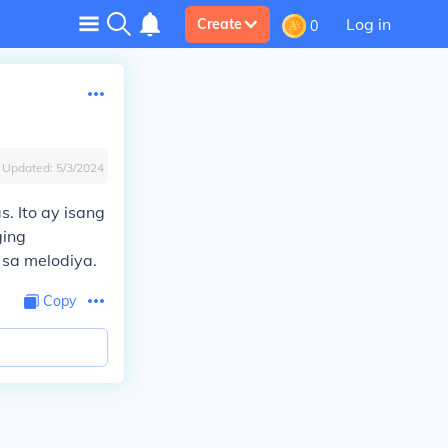
Log in
Create
0
Updated:
5/3/2024
. Ito ay isang
ging
 sa melodiya.
Copy