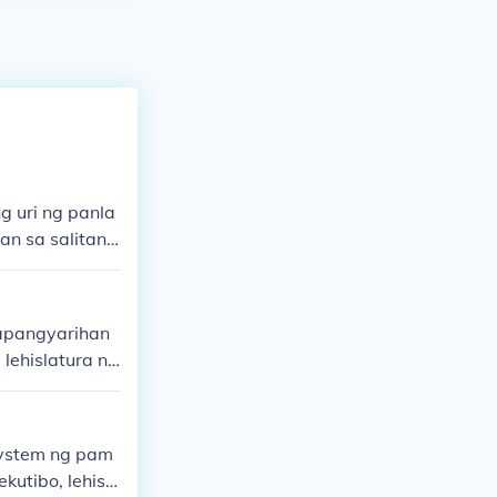
g uri ng panla
an sa salitang
Kapangyarihan
 lehislatura ng
ng pinakamata
 system ng pam
utibo, lehisl