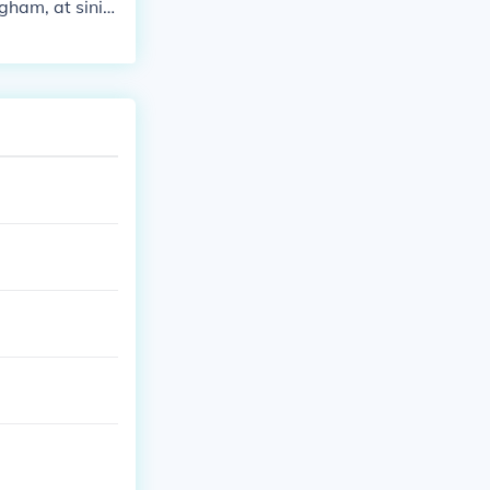
gham, at sinin
, mga pangpuk
ikroskopyo, t
-kanyang layu
wain.