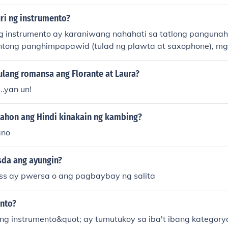
ri ng instrumento?
g instrumento ay karaniwang nahahati sa tatlong pangunah
tong panghimpapawid (tulad ng plawta at saxophone), mg
(tulad ng gitara at piano), at mga instrumentong pangpukpo
as). Bukod dito, may mga instrumentong elektronik na gum
ulang romansa ang Florante at Laura?
 makalikha ng tunog. Ang bawat uri ng instrumento ay ma
..yan un!
t gamit sa musika.
dahon ang Hindi kinakain ng kambing?
ano
sda ang ayungin?
ress ay pwersa o ang pagbaybay ng salita
ento?
 ng instrumento&quot; ay tumutukoy sa iba't ibang kategory