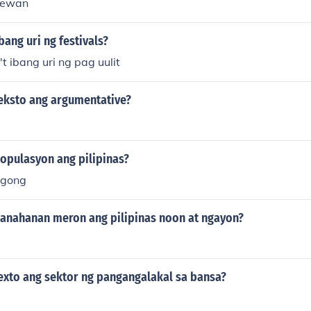
 ewan
bang uri ng festivals?
t ibang uri ng pag uulit
teksto ang argumentative?
populasyon ang pilipinas?
agong
panahanan meron ang pilipinas noon at ngayon?
texto ang sektor ng pangangalakal sa bansa?