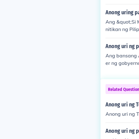
atura, at hudi
Anong uring p
Ang &quot;Si 
nitikan ng Pi
sal at malakas
Anong uri ng 
Ang bansang A
er ng gobyerno
kung saan ang
may limitadon
Related Questio
Anong uri ng 
Anong uri ng 
Anong uri ng 