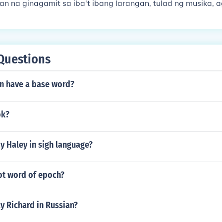
n na ginagamit sa iba't ibang larangan, tulad ng musika, a
 sa musika, may mga instrumento tulad ng mga panghihip
anghihip. Sa agham naman, may mga instrumento tulad ng m
 spectrometer. Ang bawat uri ng instrumento ay may kanya
on na nakatutulong sa pagsasagawa ng mga partikular na ga
Questions
n have a base word?
ok?
y Haley in sigh language?
ot word of epoch?
y Richard in Russian?