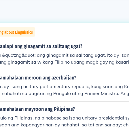
ng about Linguistics
anlapi ang ginagamit sa salitang ugat?
&quot;ng&quot; ang ginagamit sa salitang ugat. Ito ay isan
ang ginagamit sa wikang Filipino upang magbigay ng kasari
pamahalaan meroon ang azerbaijan?
n ay isang unitary parliamentary republic, kung saan ang 
 nahahati sa pagitan ng Pangulo at ng Primier Ministro. Ang
 Kongreso ng mga Deputado, habang ang Korte Suprema a
n.
pamahalaan mayroon ang Pilipinas?
lo ng Pilipinas, na binabase sa isang unitary presidential
saan ang kapangyarihan ay nahahati sa tatlong sangay: ehek