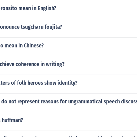
ronsito mean in English?
onounce tsugcharu foujita?
o mean in Chinese?
chieve coherence in writing?
ers of folk heroes show identity?
 do not represent reasons for ungrammatical speech discus
s huffman?