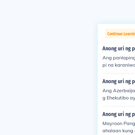
Continue Learni
Anong uri ng p
Ang panlaping 
pi na karaniw
ugat.
Anong uri ng 
Ang Azerbaija
g Ehekutibo ay
bansa ay Ang
as na hukuma
Anong uri ng 
Mayroon Pangu
ahalaan kung 