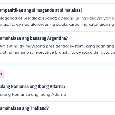
katura.
ampanitikan ang si maganda at si malakas?
Maganda at Si Malakas&quot; ay isang uri ng kasaysayan o
lipinas. Ito ay naglalarawan ng pagkakaroon ng katangian 
 na paninindigan.
pamahalaan ang bansang Argentina?
rgentina ay mayroong presidential system, kung saan ang 
 at namumuno sa executive branch. Ito ay isang de facto un
 kapangyarihan ay nakatuon sa national government at mg
g kapangyarihan.
ns
Tulang Romansa ang Ibong Adarna?
Tulang Romansa ang Ibong Adarna
pamahalaan ang Thailand?