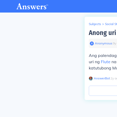
Subjects
>
Social S
Anong uri
Anonymous
∙
9
y
Ang palendag a
uri ng
Flute
na
katutubong Mu
AnswerBot
∙
2
y
a