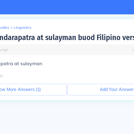
tudies
>
Linguistics
indarapatra at sulayman buod Filipino ver
y
ago
rapatra at sulayman
go
ow More Answers (
1
)
Add Your Answer