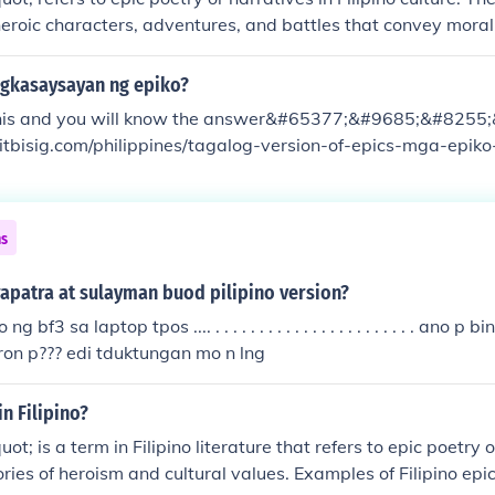
heroic characters, adventures, and battles that convey moral
dience. Epikos are an important part of Filipino literature an
ngkasaysayan ng epiko?
this and you will know the answer&#65377;&#9685;&#825
itbisig.com/philippines/tagalog-version-of-epics-mga-epiko
-ng-epiko.1030/page/0/1
ns
apatra at sulayman buod pilipino version?
g bf3 sa laptop tpos .... . . . . . . . . . . . . . . . . . . . . . . . ano
ron p??? edi tduktungan mo n lng
in Filipino?
t; is a term in Filipino literature that refers to epic poetry 
tories of heroism and cultural values. Examples of Filipino epi