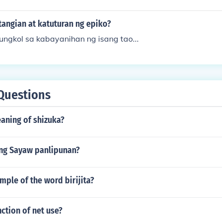
tangian at katuturan ng epiko?
ungkol sa kabayanihan ng isang tao...
Questions
aning of shizuka?
 ng Sayaw panlipunan?
mple of the word birijita?
nction of net use?