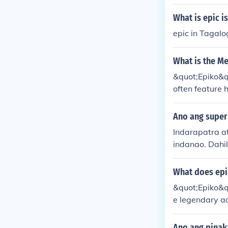
ni Lam-ang an
What is epic i
epic in Tagalo
What is the Me
&quot;Epiko&quo
often feature 
alues to the au
n.
Ano ang super
Indarapatra a
indanao. Dahi
ng supernatu
nito. Kadalas
What does ep
ga epiko na a
&quot;Epiko&qu
a Indarapatra at Sulayman ay: Isa na ri
e legendary ad
d. at marunon
mes of heroism
g halimaw na 
Ano ang pinak