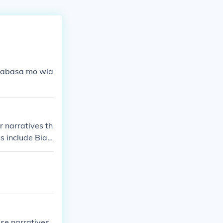
 p binabasa mo wla
or narratives th
cs include Biag
ese narratives