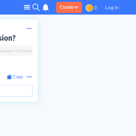
Log in
Create
0
sion?
Updated:
4/27/2024
Copy