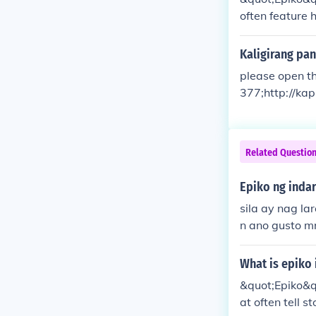
often feature 
alues to the au
n.
Kaligirang pa
please open 
377;http://kap
ngkasaysayan
Related Questio
Epiko ng indar
sila ay nag laro n
n ano gusto m
What is epiko 
&quot;Epiko&quo
at often tell s