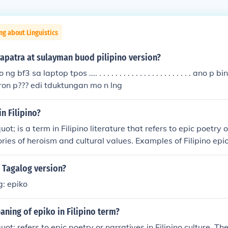
ng about Linguistics
apatra at sulayman buod pilipino version?
g bf3 sa laptop tpos .... . . . . . . . . . . . . . . . . . . . . . . . ano
ron p??? edi tduktungan mo n lng
in Filipino?
t; is a term in Filipino literature that refers to epic poetry 
tories of heroism and cultural values. Examples of Filipino epi
d Ibong Adarna.
s Tagalog version?
g: epiko
aning of epiko in Filipino term?
t; refers to epic poetry or narratives in Filipino culture. Th