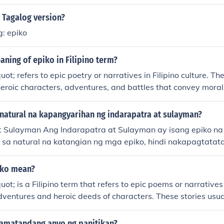
d Ibong Adarna.
s Tagalog version?
g: epiko
aning of epiko in Filipino term?
t; refers to epic poetry or narratives in Filipino culture. Th
heroic characters, adventures, and battles that convey moral
dience. Epikos are an important part of Filipino literature an
natural na kapangyarihan ng indarapatra at sulayman?
t Sulayman Ang Indarapatra at Sulayman ay isang epiko n
l sa natural na katangian ng mga epiko, hindi nakapagtata
ral o kamangha manghang kakayahan ang mga mga pangun
an, ang mga kapangyarihang ito ang siyang nagbibigay aliw
iko mean?
ting nababasa. Ang ilan sa mga supernatural na kapangyari
ot; is a Filipino term that refers to epic poems or narrative
to ay ang nakakapagsalitang sibat na si Hinagu
ventures and heroic deeds of characters. These stories usual
g makipaglaban kahit walang taong gumagamit nito. Ang 
, bravery, and moral values.
may maraming mga paa at kumakain ng tao at ang halimaw
amatandang anyo ng panitikan?