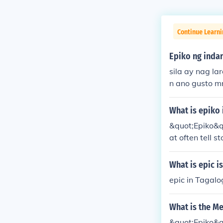
Continue Learni
Epiko ng indar
sila ay nag laro n
n ano gusto m
What is epiko 
&quot;Epiko&quo
at often tell s
ni Lam-ang an
What is epic i
epic in Tagalo
What is the Me
&quot;Epiko&quo