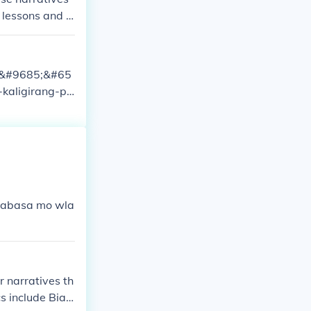
 lessons and v
d oral traditio
5;&#9685;&#65
-kaligirang-pa
 p binabasa mo wla
or narratives th
cs include Biag