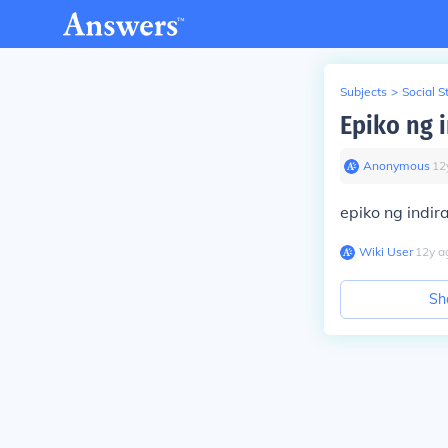
Subjects
>
Social S
Epiko ng 
Anonymous
∙
12
epiko ng indi
Wiki User
∙
12
y
a
Sh