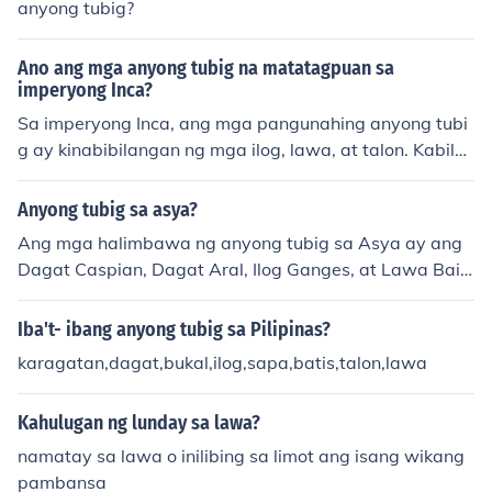
anyong tubig?
mail: jeffreymelchor126@yahoo.comJeffrey Atienza Mel
chor (Bhozs Yerffej)
Ano ang mga anyong tubig na matatagpuan sa
imperyong Inca?
Sa imperyong Inca, ang mga pangunahing anyong tubi
g ay kinabibilangan ng mga ilog, lawa, at talon. Kabila
ng dito ang mga ilog tulad ng Urubamba at Apurímac,
na mahalaga para sa agrikultura at transportasyon. A
Anyong tubig sa asya?
ng lawa ng Titicaca, na isa sa pinakamalaking lawa sa
Ang mga halimbawa ng anyong tubig sa Asya ay ang
Timog Amerika, ay matatagpuan sa hangganan ng Per
Dagat Caspian, Dagat Aral, Ilog Ganges, at Lawa Baik
u at Bolivia at may malaking kahalagahan sa kultura at
al. Ang Asya ay mayaman sa iba't ibang uri ng anyong
relihiyon ng mga Inca. Ang mga talon, tulad ng mga na
tubig dahil sa malaking sukat nito bilang isang kontinen
Iba't- ibang anyong tubig sa Pilipinas?
sa rehiyon ng Andes, ay nagbigay ng mga mapagkuku
te.
nan ng tubig at enerhiya.
karagatan,dagat,bukal,ilog,sapa,batis,talon,lawa
Kahulugan ng lunday sa lawa?
namatay sa lawa o inilibing sa limot ang isang wikang
pambansa