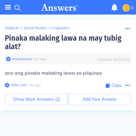
0
Subjects
>
Social Studies
>
Linguistics
Pinaka malaking lawa na may tubig
alat?
Anonymous
∙
13
y
ago
Updated:
4/27/2024
ano ang pinaka malaking lawa sa pilipinas
Wiki User
∙
13
y
ago
Copy
Show More Answers (
2
)
Add Your Answer