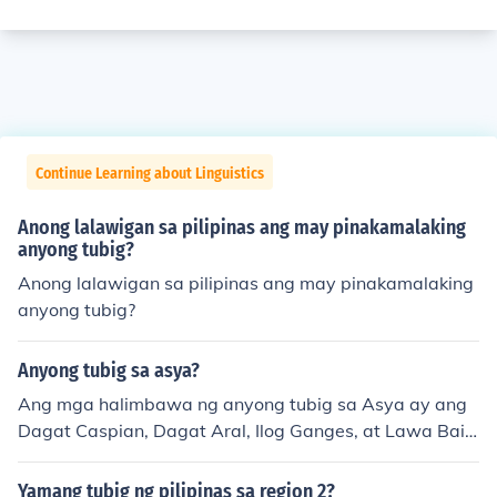
Continue Learning about Linguistics
Anong lalawigan sa pilipinas ang may pinakamalaking
anyong tubig?
Anong lalawigan sa pilipinas ang may pinakamalaking
anyong tubig?
Anyong tubig sa asya?
Ang mga halimbawa ng anyong tubig sa Asya ay ang
Dagat Caspian, Dagat Aral, Ilog Ganges, at Lawa Baik
al. Ang Asya ay mayaman sa iba't ibang uri ng anyong
tubig dahil sa malaking sukat nito bilang isang kontinen
Yamang tubig ng pilipinas sa region 2?