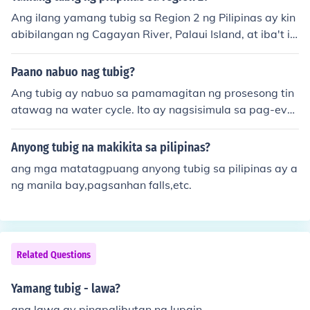
te.
Ang ilang yamang tubig sa Region 2 ng Pilipinas ay kin
abibilangan ng Cagayan River, Palaui Island, at iba't ib
ang ilog at lawa na nagbibigay-suplay ng tubig para s
a mga pangangailangan ng mga residente at industriy
Paano nabuo nag tubig?
a sa rehiyon. Ang yamang tubig sa rehiyon ay mahalag
Ang tubig ay nabuo sa pamamagitan ng prosesong tin
a sa pagsasaka at agrikultura, pati na rin sa turismo at
atawag na water cycle. Ito ay nagsisimula sa pag-eva
ekolohiya.
porate ng tubig mula sa mga anyong tubig tulad ng kar
agatan at lawa, pag-akyat ng singaw sa atmospera, p
Anyong tubig na makikita sa pilipinas?
aglamig at pagkondensa ng singaw upang muling mag
ang mga matatagpuang anyong tubig sa pilipinas ay a
ing tubig, at pag-ulan sa lupa upang muling mapuno an
ng manila bay,pagsanhan falls,etc.
g mga anyong tubig.
Related Questions
Yamang tubig - lawa?
ang lawa ay pinapalibutan ng lupain.