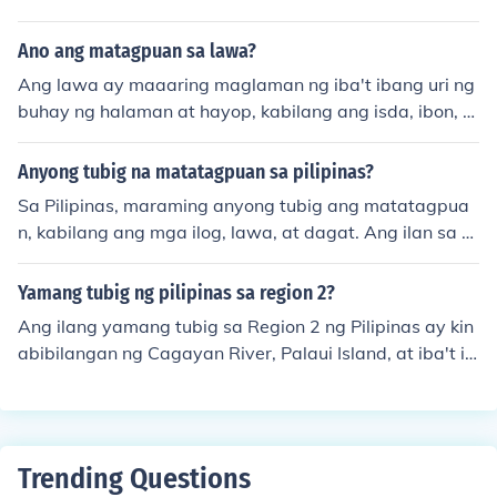
Ano ang matagpuan sa lawa?
Ang lawa ay maaaring maglaman ng iba't ibang uri ng
buhay ng halaman at hayop, kabilang ang isda, ibon, al
gae, at mga halaman sa tubig.
Anyong tubig na matatagpuan sa pilipinas?
Sa Pilipinas, maraming anyong tubig ang matatagpua
n, kabilang ang mga ilog, lawa, at dagat. Ang ilan sa m
ga kilalang ilog ay ang Ilog Pasig at Ilog Cagayan, hab
ang ang mga sikat na lawa ay ang Lawa ng Taal at La
Yamang tubig ng pilipinas sa region 2?
wa ng Paoay. Ang bansa rin ay napapalibutan ng mga
Ang ilang yamang tubig sa Region 2 ng Pilipinas ay kin
dagat tulad ng Dagat ng Sulu at Dagat Celebes, na ma
abibilangan ng Cagayan River, Palaui Island, at iba't ib
halaga sa kalakalan at pangingisda. Ang mga anyong
ang ilog at lawa na nagbibigay-suplay ng tubig para s
tubig na ito ay nagbibigay ng yaman at buhay sa mga
a mga pangangailangan ng mga residente at industriy
komunidad sa paligid.
a sa rehiyon. Ang yamang tubig sa rehiyon ay mahalag
a sa pagsasaka at agrikultura, pati na rin sa turismo at
Trending Questions
ekolohiya.