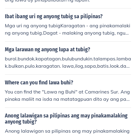
Ibat ibang uri ng anyong tubig sa pilipinas?
Mga uri ng anyong tubigKaragatan - ang pinakamalaki
ng anyong tubig.Dagat - malaking anyong tubig, ngunit
mas maliit sa karagatanIlog - isang mahaba at makipo
t na anyong tubig na umaagos patungong dagat. nagm
Mga larawan ng anyong lupa at tubig?
ula ito sa maliit na sapa o itaas ng bundok o burol.Gulp
burol.bundok.kapatagan.bulubundukin.talampas.lamba
o - bahagi ito ng dagat.Lawa - isang anyong tubig na n
k.bulkan.pulo.karagatan. lawa,ilog,sapa,batis.look.dag
aliligiran ng lupa.Look - malaking bahagi ng katubigan
at.bukal
g papasok sa kalupaan.Bukal - tubig na nagmula sa ilal
Where can you find lawa buhi?
im ng lupa.Kipot- makitid na daang-tubig na nag-uugn
ay sa dalawang malaking anyong tubig tulad ng dagat
You can find the "Lawa ng Buhi" at Camarines Sur. Ang
o karagatan.Talon - matarik na pagbaba ng tubig sa is
pinaka maliit na isda na matatagpuan dito ay ang pan
ang sapaBatis - ilug-ilugan o saluysoy na patuloy na u
daca pygmae.
maagos.Sapa - anyong tubig na dumadaloy.pakisagot
Anong lalawigan sa pilipinas ang may pinakamalaking
po yung tanung kohplsssssssanu-ano ang mahalagang
anyong tubig?
bahagi ng kahulugan ng ekonomiks.?ano ang mga pang
Anong lalawigan sa pilipinas ang may pinakamalaking
unahing suliranin ng lipunan?BY: Jeffrey A. Melchor.FB e