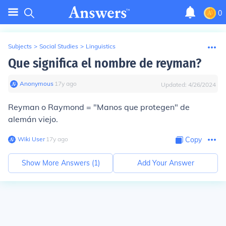
0
Subjects
>
Social Studies
>
Linguistics
Que significa el nombre de reyman?
Anonymous
∙
17
y
ago
Updated:
4/26/2024
Reyman o Raymond = "Manos que protegen" de
alemán viejo.
Wiki User
∙
17
y
ago
Copy
Show More Answers (
1
)
Add Your Answer