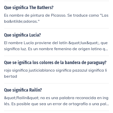
Que significa The Bathers?
Es nombre de pintura de Picasso. Se traduce como "Las
ba&ntilde;adoras."
Que significa Lucia?
El nombre Lucía proviene del latín &quot;lux&quot;, que
significa luz. Es un nombre femenino de origen latino qu
e representa claridad, iluminación y belleza. En algunas
culturas, Lucía está asociado con la celebración de San
Que se ignifica los colores de la bandera de paraguay?
ta Lucía el 13 de diciembre.
rojo significa justiciablanco significa pazazul significa li
bertad
Que significa Railin?
&quot;Railin&quot; no es una palabra reconocida en ing
lés. Es posible que sea un error de ortografía o una pala
bra inventada. ¿Puedes darme más contexto para inten