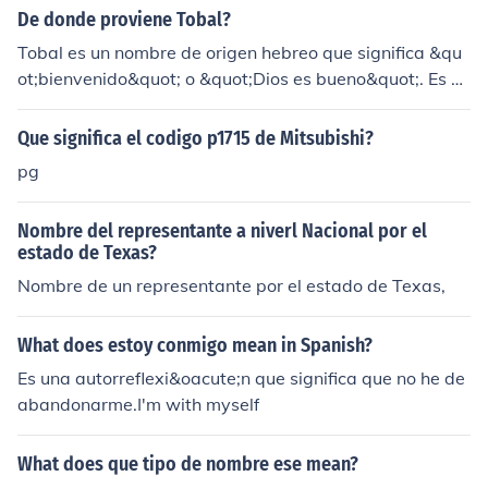
tar ayudarte mejor?
De donde proviene Tobal?
Tobal es un nombre de origen hebreo que significa &qu
ot;bienvenido&quot; o &quot;Dios es bueno&quot;. Es un
nombre que suele ser utilizado en países de habla hisp
ana y su popularidad ha ido en aumento en los últimos
Que significa el codigo p1715 de Mitsubishi?
años.
pg
Nombre del representante a niverl Nacional por el
estado de Texas?
Nombre de un representante por el estado de Texas,
What does estoy conmigo mean in Spanish?
Es una autorreflexi&oacute;n que significa que no he de
abandonarme.I'm with myself
What does que tipo de nombre ese mean?