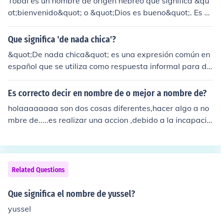
Tobal es un nombre de origen hebreo que significa &qu
ot;bienvenido&quot; o &quot;Dios es bueno&quot;. Es un
nombre que suele ser utilizado en países de habla hisp
ana y su popularidad ha ido en aumento en los últimos
Que significa 'de nada chica'?
años.
&quot;De nada chica&quot; es una expresión común en
español que se utiliza como respuesta informal para de
cir que no hay problema o que no es necesario agradec
er. Se emplea principalmente entre amigos o familiares
Es correcto decir en nombre de o mejor a nombre de?
cercanos.
holaaaaaaaa son dos cosas diferentes,hacer algo a no
mbre de.....es realizar una accion ,debido a la incapacid
ad fisica opor ausencia de alguien mas...y a nombre de
....sedice cuando hay que poner el nombre de el propiet
ario de algo,o sea se refiere a cosas fisicas.
Related Questions
Que significa el nombre de yussel?
yussel