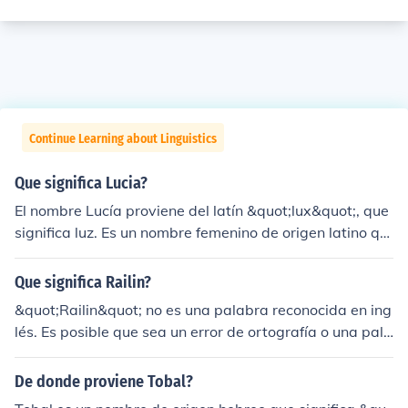
Continue Learning about Linguistics
Que significa Lucia?
El nombre Lucía proviene del latín &quot;lux&quot;, que
significa luz. Es un nombre femenino de origen latino qu
e representa claridad, iluminación y belleza. En algunas
culturas, Lucía está asociado con la celebración de San
Que significa Railin?
ta Lucía el 13 de diciembre.
&quot;Railin&quot; no es una palabra reconocida en ing
lés. Es posible que sea un error de ortografía o una pala
bra inventada. ¿Puedes darme más contexto para inten
tar ayudarte mejor?
De donde proviene Tobal?