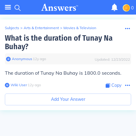
0
Subjects
>
Arts & Entertainment
>
Movies & Television
What is the duration of Tunay Na
Buhay?
Anonymous
∙
12
y
ago
Updated:
12/23/2022
The duration of Tunay Na Buhay is 1800.0 seconds.
Wiki User
∙
12
y
ago
Copy
Add Your Answer