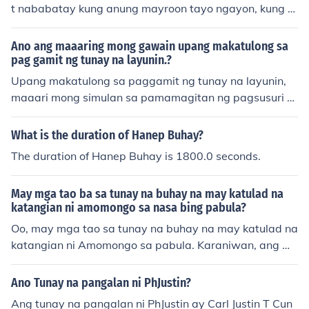
t nababatay kung anung mayroon tayo ngayon, kung n
agtagumpay man tayo sa trabaho, sa pag ibig o ano p
a mang bagay na pinagwagian natin. dahil ang tunay
Ano ang maaaring mong gawain upang makatulong sa
na tagumpay ng buhay ay makakamit lamang kung ma
pag gamit ng tunay na layunin.?
giging kuntento tayo sa mga bagay na ipinagkaloob sa
Upang makatulong sa paggamit ng tunay na layunin,
atin ng diyos... at higit sa lahat ang pagpapakatotoo sa
maaari mong simulan sa pamamagitan ng pagsusuri at
ating buhay......
pagnilayan ng iyong mga hangarin at pangarap sa buh
ay. Isaisip kung ano ang tunay na mahalaga sa iyo at k
What is the duration of Hanep Buhay?
ung saan mo nais tumutok ang iyong enerhiya at mga a
The duration of Hanep Buhay is 1800.0 seconds.
dhikain. Mahalaga rin na maging tapat at may determi
nasyon sa pag-abot ng iyong layunin sa buhay.
May mga tao ba sa tunay na buhay na may katulad na
katangian ni amomongo sa nasa bing pabula?
Oo, may mga tao sa tunay na buhay na may katulad na
katangian ni Amomongo sa pabula. Karaniwan, ang m
ga tao na may ganitong katangian ay may malalim na
pag-unawa sa kanilang kapaligiran at handang tumulo
Ano Tunay na pangalan ni PhJustin?
ng sa iba, kahit na sa kabila ng kanilang mga sariling h
Ang tunay na pangalan ni PhJustin ay Carl Justin T Cun