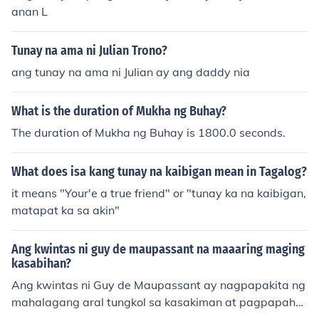
amon. Sila ay madalas na mapagbigay at may malasa
anan L
kit, na nagtuturo sa atin ng kahalagahan ng pagkakais
a at pagtutulungan sa komunidad.
Tunay na ama ni Julian Trono?
ang tunay na ama ni Julian ay ang daddy nia
What is the duration of Mukha ng Buhay?
The duration of Mukha ng Buhay is 1800.0 seconds.
What does isa kang tunay na kaibigan mean in Tagalog?
it means "Your'e a true friend" or "tunay ka na kaibigan,
matapat ka sa akin"
Ang kwintas ni guy de maupassant na maaaring maging
kasabihan?
Ang kwintas ni Guy de Maupassant ay nagpapakita ng
mahalagang aral tungkol sa kasakiman at pagpapahal