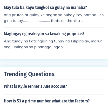
aga sa tunay na yaman ng buhay. Ang pangunahing ta
uhan na si Madame Loisel ay naghangad ng marangya
May tula ba kayo tungkol sa gulay na mahaba?
ng buhay at nagpakasangkot sa materyal na bagay, n
ang prutas at gulay kelangan sa buhay itoy pampaluso
a nagdulot ng kanyang kapahamakan. Sa huli, natutun
g na tunay............................ thats all thank u ...
an niyang ang simpleng kasiyahan at katotohanan ay
mas mahalaga kaysa sa panlabas na anyo o kayaman
Magbigay ng reaksyon sa lawak ng pilipinas?
an. Ang kasabihang &quot;Huwag ipagpalit ang tunay
na yaman sa panlabas na kinang&quot; ay angkop na r
Ang tunay na katangian ng tunay na Filipino ay, marun
epresentasyon ng mensaheng ito.
ong lumingon sa pinanggalingan.
Trending Questions
What is Kylie Jenner's AIM account?
How is 53 a prime number what are the factors?