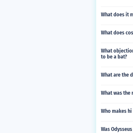
What does it 
What does co
What objection
to be a bat?
What are the 
What was the n
Who makes hi 
Was Odysseus ju