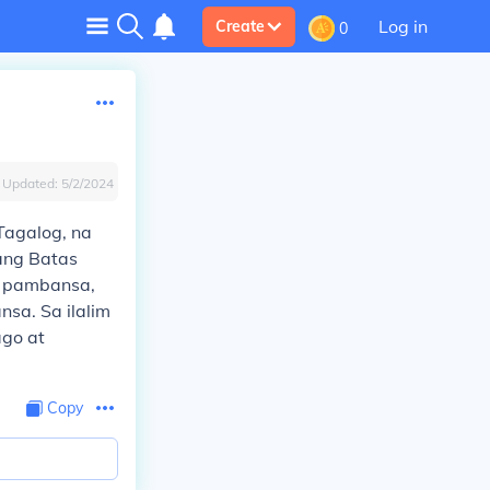
Log in
Create
0
Updated:
5/2/2024
Tagalog, na
ang Batas
g pambansa,
sa. Sa ilalim
ago at
Copy