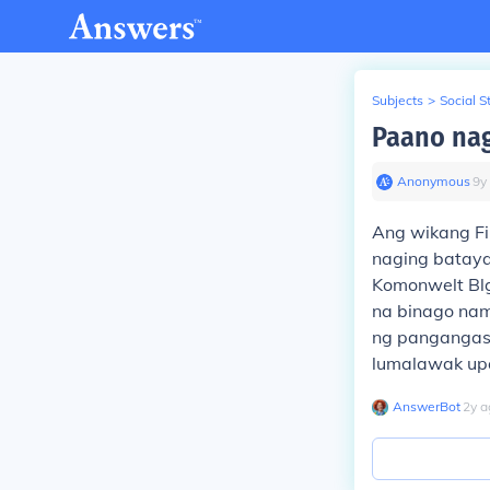
Subjects
>
Social S
Paano nag
Anonymous
∙
9
y
Ang wikang Fi
naging bataya
Komonwelt Blg
na binago nam
ng pangangasi
lumalawak upa
AnswerBot
∙
2
y
a