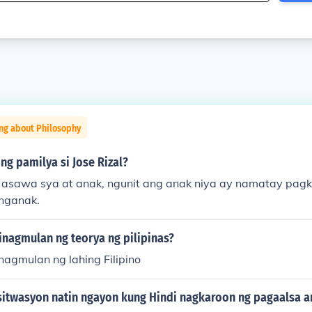
ing about Philosophy
g pamilya si Jose Rizal?
asawa sya at anak, ngunit ang anak niya ay namatay pag
nganak.
inagmulan ng teorya ng pilipinas?
nagmulan ng lahing Filipino
sitwasyon natin ngayon kung Hindi nagkaroon ng pagaalsa an