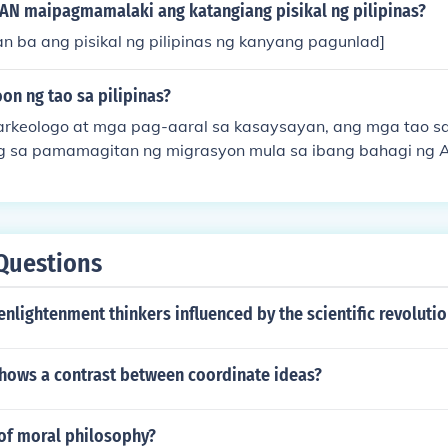
AN maipagmamalaki ang katangiang pisikal ng pilipinas?
 ba ang pisikal ng pilipinas ng kanyang pagunlad]
on ng tao sa pilipinas?
rkeologo at mga pag-aaral sa kasaysayan, ang mga tao sa 
 sa pamamagitan ng migrasyon mula sa ibang bahagi ng As
wan, sa pamamagitan ng mga land bridge at bangka. Ang 
ng kanilang kultura, wika, at agrikultura. Sa paglipas ng p
ibang pangkat etniko at kultura na umusbong, na nagbigay 
an ng Pilipinas. Ang mga tao sa bansa ay patuloy na nag-e
Questions
ng kapaligiran at kalikasan.
nlightenment thinkers influenced by the scientific revolutio
shows a contrast between coordinate ideas?
 of moral philosophy?