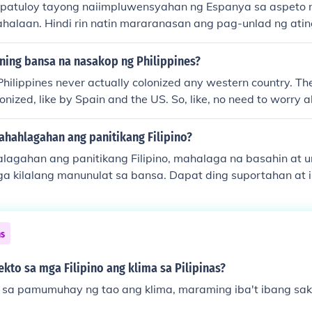
atuloy tayong naiimpluwensyahan ng Espanya sa aspeto ng 
ahalaan. Hindi rin natin mararanasan ang pag-unlad ng at
t paghahanap ng kalayaan mula sa dayuhang kapangyariha
ning bansa na nasakop ng Philippines?
Philippines never actually colonized any western country. Th
onized, like by Spain and the US. So, like, no need to worry a
ver any western nations, they've got their hands full with the
hahlagahan ang panitikang Filipino?
agahan ang panitikang Filipino, mahalaga na basahin at 
a kilalang manunulat sa bansa. Dapat ding suportahan at 
itikan sa pamamagitan ng pag-attend ng literary events at 
a Filipino na manunulat. Makabuluhang pag-uusapan at pa
at tema na taglay ng mga akda upang mas mapalalim ang
ns
ng panitikang Pilipino sa ating identidad at kultura.
to sa mga Filipino ang klima sa Pilipinas?
sa pamumuhay ng tao ang klima, maraming iba't ibang sak