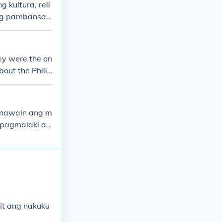
kultura, reli
ing pambansan
n.
ey were the on
bout the Philip
ir own history.
unawain ang m
ipagmalaki an
pagbili ng mg
g-aaralan ang
 pag-unawa s
it ang nakuku