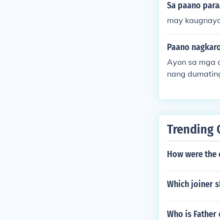
Sa paano para
may kaugnayan
Paano nagkaro
Ayon sa mga a
nang dumating
Borneo at Tai
ao ay nagdala 
oon ng iba't 
y na kasaysay
Trending 
dapt sa kanila
How were the e
Which joiner 
Who is Father