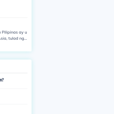
Pilipinas ay u
ia, tulad ng
mga naunang t
anahon, nagkar
daan sa makula
volve at nag-a
n?