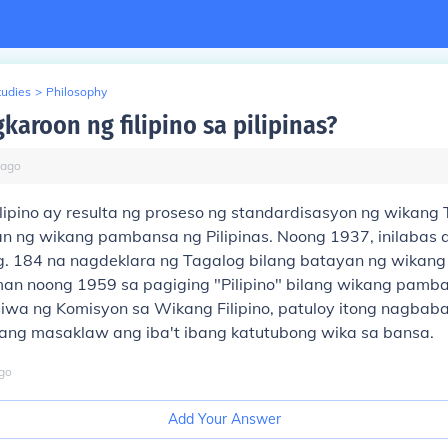
tudies
>
Philosophy
karoon ng filipino sa pilipinas?
ago
lipino ay resulta ng proseso ng standardisasyon ng wikang 
n ng wikang pambansa ng Pilipinas. Noong 1937, inilabas 
. 184 na nagdeklara ng Tagalog bilang batayan ng wikan
an noong 1959 sa pagiging "Pilipino" bilang wikang pamban
wa ng Komisyon sa Wikang Filipino, patuloy itong nagbab
ng masaklaw ang iba't ibang katutubong wika sa bansa.
go
Add Your Answer