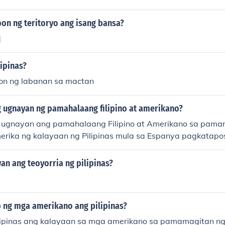
on ng teritoryo ang isang bansa?
]
ipinas?
on ng labanan sa mactan
 ugnayan ng pamahalaang filipino at amerikano?
 ugnayan ang pamahalaang Filipino at Amerikano sa pama
merika ng kalayaan ng Pilipinas mula sa Espanya pagkatap
rikano noong 1898. Ang ugnayang ito ay naging hindi ligtas
monwelt ng Pilipinas at panahon ng pananakop ng Hapon, n
an ang teoyorria ng pilipinas?
yos sa ilalim ng pakikitungo ng dalawang bansa bilang kai
 ng mga amerikano ang pilipinas?
lipinas ang kalayaan sa mga amerikano sa pamamagitan ng