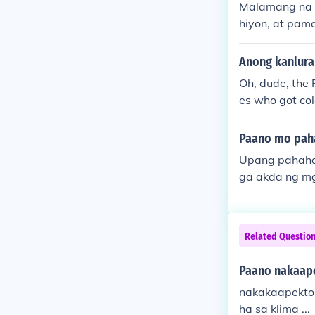
Malamang na p
hiyon, at pam
g identidad a
Anong kanlura
Oh, dude, the 
es who got col
pines taking o
Paano mo paha
Upang pahahal
ga akda ng mg
g lokal na pan
a aklat ng mg
mga mensahe 
Related Questio
a kahalagahan 
Paano nakaapek
nakakaapekto 
ha sa klima ...