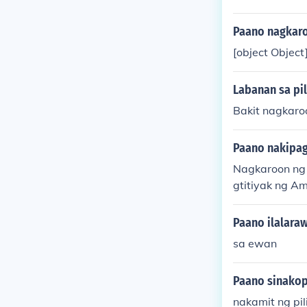
Paano nagkaro
[object Object
Labanan sa pil
Bakit nagkaro
Paano nakipag
Nagkaroon ng
gtitiyak ng A
g Pilipino-Ame
panahon ng Ko
Paano ilalaraw
ay naging maa
sa ewan
mpi.
Paano sinakop
nakamit ng pi