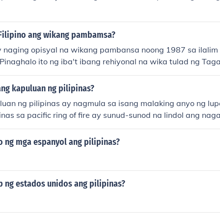
Filipino ang wikang pambamsa?
ay naging opisyal na wikang pambansa noong 1987 sa ilalim 
. Pinaghalo ito ng iba't ibang rehiyonal na wika tulad ng Ta
 upang maging representatibo ng lahat ng Pilipino.
ng kapuluan ng pilipinas?
uan ng pilipinas ay nagmula sa isang malaking anyo ng lupa
inas sa pacific ring of fire ay sunud-sunod na lindol ang na
 lupa at nagkaroon ng maraming biyak at nagka hiwa-hiwa
lipinas.... . aehehhe..... salama pfouh!! aehehe add nyu aqu s
 ng mga espanyol ang pilipinas?
com ..ty !! aehehe ^^
 ng estados unidos ang pilipinas?