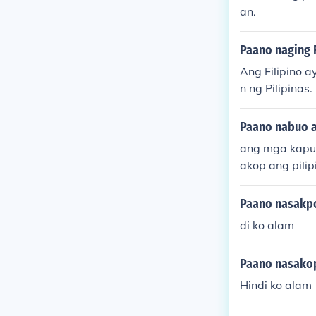
an.
Paano naging 
Ang Filipino 
n ng Pilipinas
Ilocano, atbp.
Paano nabuo a
ang mga kapul
akop ang pilip
ang ibabaw ng
mga pulo ng pi
Paano nasakpo
azelty@yahoo.
di ko alam
Paano nasakop
Hindi ko alam