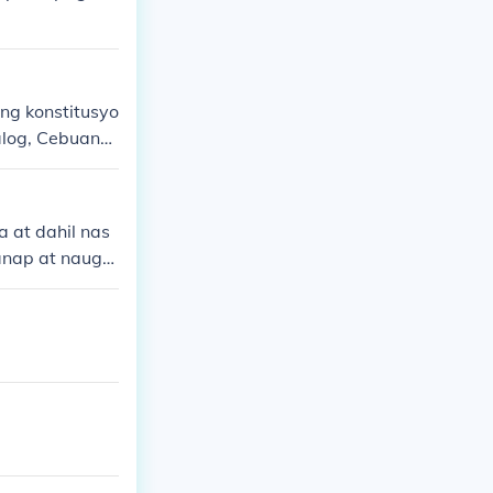
ng konstitusyo
galog, Cebuano,
 at dahil nas
ganap at nauga
lay at naging
a fb:: paula_h