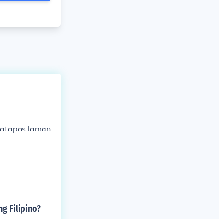
katapos laman
g Filipino?