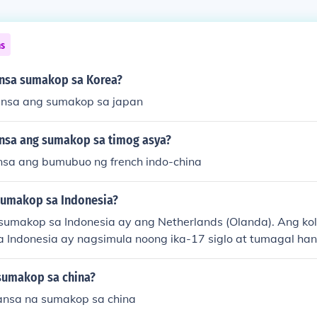
ns
nsa sumakop sa Korea?
nsa ang sumakop sa japan
nsa ang sumakop sa timog asya?
sa ang bumubuo ng french indo-china
sumakop sa Indonesia?
umakop sa Indonesia ay ang Netherlands (Olanda). Ang ko
a Indonesia ay nagsimula noong ika-17 siglo at tumagal ha
. Ang kanilang pagsakop ay nagdulot ng malalim na impluwe
at pulitika ng bansa.
sumakop sa china?
ansa na sumakop sa china