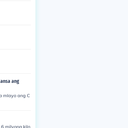
bansa ang
ka mlayo ang C
6 milyong kilo