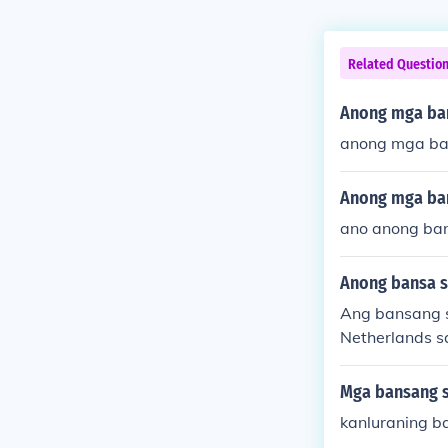
Related Questio
Anong mga ba
anong mga ba
Anong mga ba
ano anong ban
Anong bansa 
Ang bansang s
Netherlands s
-20th century
a, ekonomiya, 
Mga bansang 
kanluraning b