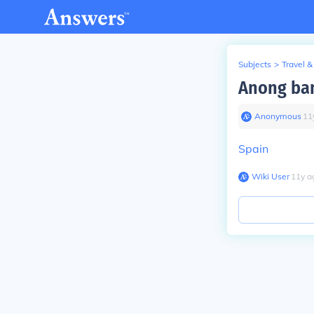
Subjects
>
Travel &
Anong ban
Anonymous
∙
11
Spain
Wiki User
∙
11
y
a