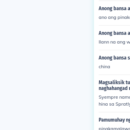
Anong bansa 
ano ang pina
Anong bansa a
Ilann na ang 
Anong bansa s
china
Magsaliksik tu
naghahangad 
Syempre naman 
hina sa Spratlys
Pamumuhay ng
pinakamalawak