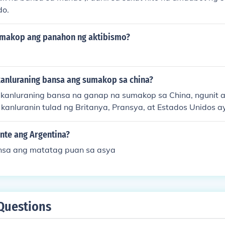
do.
umakop ang panahon ng aktibismo?
anluraning bansa ang sumakop sa china?
kanluraning bansa na ganap na sumakop sa China, ngunit
kanluranin tulad ng Britanya, Pransya, at Estados Unidos a
pluwensya at kontrol sa ilang bahagi ng China sa panahon 
a-19 na siglo. Ang Britanya, sa partikular, ay nakakuha ng
nte ang Argentina?
g mga hindi pantay na kasunduan na nagbigay-daan sa ka
nsa ang matatag puan sa asya
esensya sa bansa. Ang mga pangyayaring ito ay nagdulot ng
ysayan at kultura ng China.
Questions