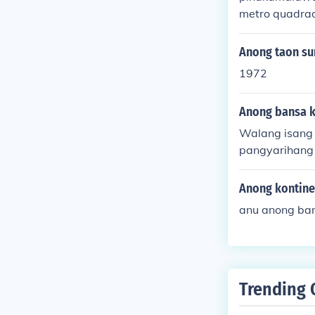
metro quadra
Anong taon s
1972
Anong bansa k
Walang isang 
pangyarihang 
g malaking im
maan noong ik
Anong kontine
nagpatupad n
anu anong ba
galakal at pr
pekto sa kasa
Trending 