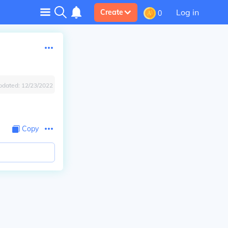
Log in
Create
0
pdated:
12/23/2022
Copy