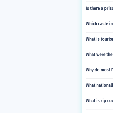
Is there a pris
Which caste i
What is touris
What were the 
Why do most P
What nationali
What is zip co