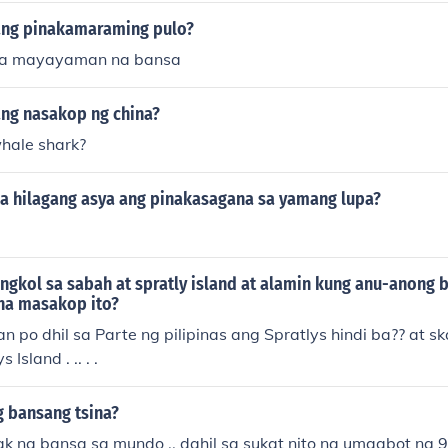
ang pinakamaraming pulo?
ka mayayaman na bansa
ng nasakop ng china?
whale shark?
a hilagang asya ang pinakasagana sa yamang lupa?
ngkol sa sabah at spratly island at alamin kung anu-anong 
na masakop ito?
po dhil sa Parte ng pilipinas ang Spratlys hindi ba?? at s
 Island . .. . .
 bansang tsina?
 na bansa sa mundo ,. dahil sa sukat nito na umaabot ng 9.