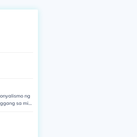
lonyalismo ng
nggang sa mid
nsya sa kultur