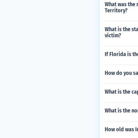
What was the 
Territory?
What is the st
victim?
If Florida is 
How do you sa
What is the ca
What is the no
How old was In