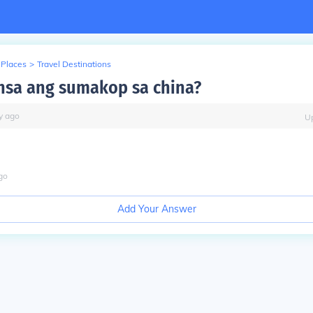
 Places
>
Travel Destinations
sa ang sumakop sa china?
y
ago
U
go
Add Your Answer