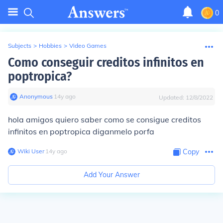
0
Subjects
>
Hobbies
>
Video Games
Como conseguir creditos infinitos en
poptropica?
Anonymous
∙
14
y
ago
Updated:
12/8/2022
hola amigos quiero saber como se consigue creditos
infinitos en poptropica diganmelo porfa
Wiki User
∙
14
y
ago
Copy
Add Your Answer