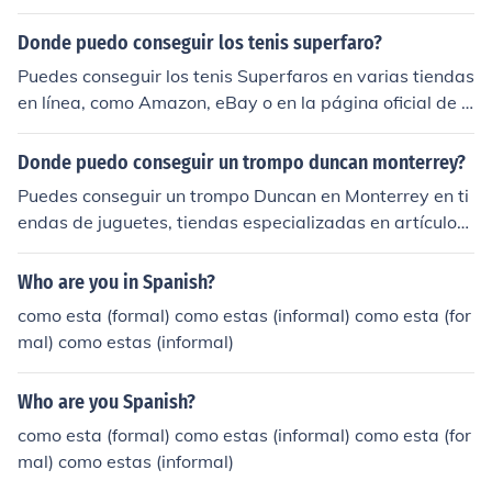
Donde puedo conseguir los tenis superfaro?
Puedes conseguir los tenis Superfaros en varias tiendas
en línea, como Amazon, eBay o en la página oficial de A
didas. También es posible encontrar estos tenis en tien
das físicas de deportes o calzado en tu localidad. Te re
Donde puedo conseguir un trompo duncan monterrey?
comiendo verificar la disponibilidad y comparar precios
Puedes conseguir un trompo Duncan en Monterrey en ti
antes de realizar tu compra.
endas de juguetes, tiendas especializadas en artículos
de fiesta o en algunas grandes cadenas de supermerca
dos. También puedes buscar en línea en plataformas d
Who are you in Spanish?
e comercio electrónico como Amazon, Mercado Libre o
como esta (formal) como estas (informal) como esta (for
en la página oficial de Duncan. Además, algunas tienda
mal) como estas (informal)
s de deportes y recreación podrían tener este tipo de ju
guetes.
Who are you Spanish?
como esta (formal) como estas (informal) como esta (for
mal) como estas (informal)