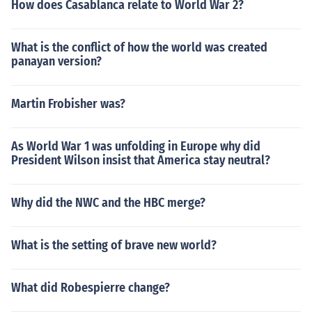
How does Casablanca relate to World War 2?
L. S. W. S. L. D. L. M. M. H. O. H. D. M. L. S. W. S. L. D. L.
M. M. H. O. H. D. M. L. S. W. S. L. D. L. M. M. H. O. H. D. M.
What is the conflict of how the world was created
L. S. W. S. L. D. L. M. M. H. O. H. D. M. L. S. W. S. L. D. L.
panayan version?
M. M. H. O. H. D. M. L. S. W. S. L. D. L. M. M. H. O. H. D. M.
L. S. W. S. L. D. L. M. M. H. O. H. D. M. L. S. W. S. L. D. L.
M. M. H. O. H. D. M. L. S. W. S. L. D.
Martin Frobisher was?
As World War 1 was unfolding in Europe why did
President Wilson insist that America stay neutral?
Why did the NWC and the HBC merge?
What is the setting of brave new world?
What did Robespierre change?