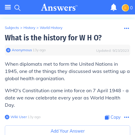
0
Subjects
>
History
>
World History
What is the history for W H O?
Anonymous
∙
13
y
ago
Updated:
9/23/2023
When diplomats met to form the United Nations in
1945, one of the things they discussed was setting up a
global health organization.
WHO's Constitution came into force on 7 April 1948 - a
date we now celebrate every year as World Health
Day.
Wiki User
∙
13
y
ago
Copy
Add Your Answer